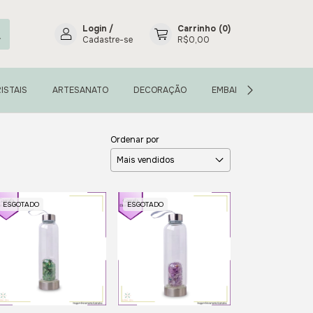
Login
/
Carrinho
(
0
)
Cadastre-se
R$0,00
ISTAIS
ARTESANATO
DECORAÇÃO
EMBALAGENS
INC
Ordenar por
ESGOTADO
ESGOTADO