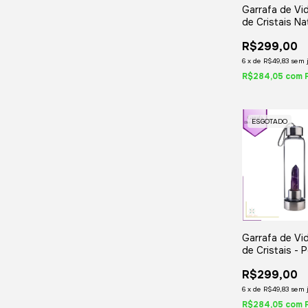
Garrafa de Vidr
de Cristais Na
Ponta
R$299,00
6
x
de
R$49,83
sem 
R$284,05
com
ESGOTADO
Garrafa de Vidr
de Cristais - 
Ametista
R$299,00
6
x
de
R$49,83
sem 
R$284,05
com