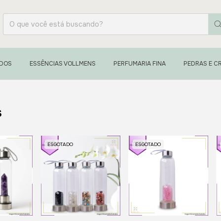
ADOS
ESSÊNCIAS VOLLMENS
PERFUMARIA FINA
PEDRAS E CR
s
ESGOTADO
ESGOTADO