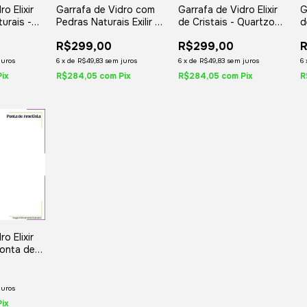
o Elixir
Garrafa de Vidro com
Garrafa de Vidro Elixir
G
turais -
Pedras Naturais Exilir de
de Cristais - Quartzo
d
Cristais
Rosa Rolado
V
R$299,00
R$299,00
juros
6
x
de
R$49,83
sem juros
6
x
de
R$49,83
sem juros
6
Pix
R$284,05
com
Pix
R$284,05
com
Pix
R
o Elixir
Ponta de
juros
Pix