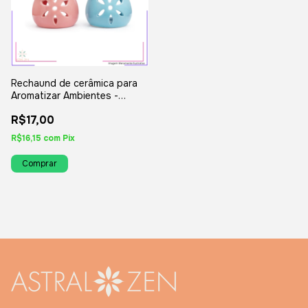
Rechaund de cerâmica para
Aromatizar Ambientes -
Difusor Natural para
R$17,00
Essências
R$16,15
com
Pix
Comprar