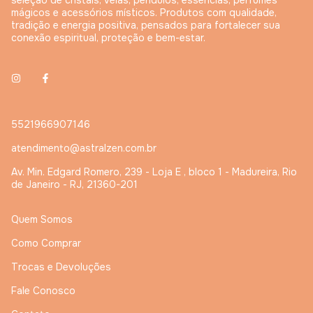
seleção de cristais, velas, pêndulos, essências, perfumes
mágicos e acessórios místicos. Produtos com qualidade,
tradição e energia positiva, pensados para fortalecer sua
conexão espiritual, proteção e bem-estar.
5521966907146
atendimento@astralzen.com.br
Av. Min. Edgard Romero, 239 - Loja E , bloco 1 - Madureira, Rio
de Janeiro - RJ, 21360-201
Quem Somos
Como Comprar
Trocas e Devoluções
Fale Conosco