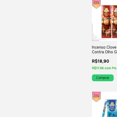
Incenso Clove
Contra Olho G
Inveja - Kit co
R$18,90
ou Variados
R$17,96
com
Pix