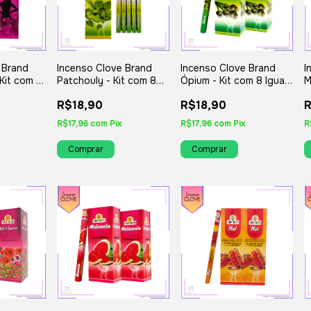
 Brand
Incenso Clove Brand
Incenso Clove Brand
I
Kit com 8
Patchouly - Kit com 8
Ópium - Kit com 8 Iguais
M
iados
Iguais ou Variados
ou Variados
I
R$18,90
R$18,90
R
R$17,96
com
Pix
R$17,96
com
Pix
R