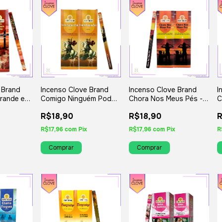
 Brand
Incenso Clove Brand
Incenso Clove Brand
I
rande e
Comigo Ninguém Pode -
Chora Nos Meus Pés -
C
m 8 Iguais
Kit com 8 Iguais ou
Kit com 8 Iguais ou
I
R$18,90
R$18,90
R
Variados
Variados
R$17,96
com
Pix
R$17,96
com
Pix
R