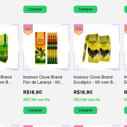
 Brand
Incenso Clove Brand
Incenso Clove Brand
I
com 8
Flor de Laranja - Kit
Eucalipto - Kit com 8
E
iados
com 8 Iguais ou
Iguais ou Variados
I
R$18,90
R$18,90
R
Variados
R$17,96
com
Pix
R$17,96
com
Pix
R