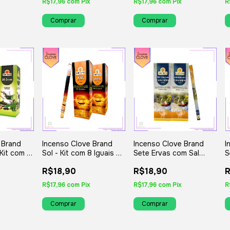
R$17,96
com
Pix
R$17,96
com
Pix
R
 Brand
Incenso Clove Brand
Incenso Clove Brand
I
 Kit com 8
Sol - Kit com 8 Iguais ou
Sete Ervas com Sal
S
iados
Variados
Grosso Canforado - Kit
I
R$18,90
R$18,90
R
com 8 Iguais ou
Variados
R$17,96
com
Pix
R$17,96
com
Pix
R