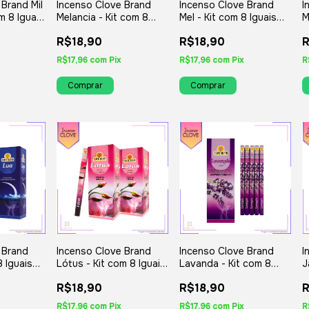
 Brand Mil
Incenso Clove Brand
Incenso Clove Brand
I
om 8 Iguais
Melancia - Kit com 8
Mel - Kit com 8 Iguais
M
Iguais ou Variados
ou Variados
c
R$18,90
R$18,90
R
V
R$17,96
com
Pix
R$17,96
com
Pix
R
 Brand
Incenso Clove Brand
Incenso Clove Brand
I
8 Iguais
Lótus - Kit com 8 Iguais
Lavanda - Kit com 8
J
ou Variados
Iguais ou Variados
I
R$18,90
R$18,90
R
R$17,96
com
Pix
R$17,96
com
Pix
R