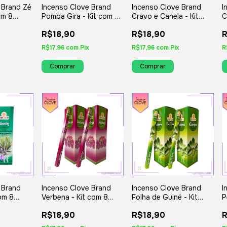
 Brand Zé
Incenso Clove Brand
Incenso Clove Brand
I
com 8
Pomba Gira - Kit com 8
Cravo e Canela - Kit
C
iados
Iguais ou Variados
com 8 Iguais ou
o
R$18,90
R$18,90
R
Variados
R$17,96
com
Pix
R$17,96
com
Pix
R
 Brand
Incenso Clove Brand
Incenso Clove Brand
I
com 8
Verbena - Kit com 8
Folha de Guiné - Kit
P
iados
Iguais ou Variados
com 8 Iguais ou
8
R$18,90
R$18,90
R
Variados