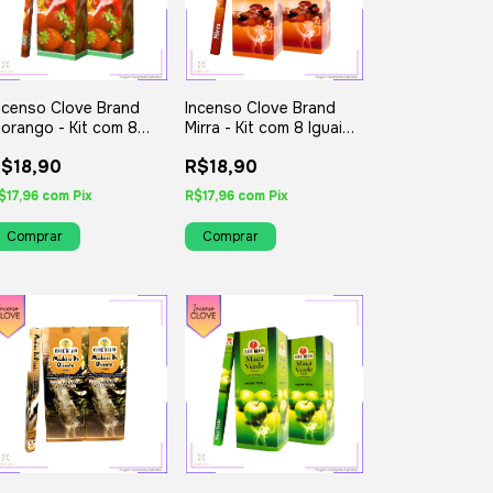
ncenso Clove Brand
Incenso Clove Brand
orango - Kit com 8
Mirra - Kit com 8 Iguais
guais ou Variados
ou Variados
$18,90
R$18,90
$17,96
com
Pix
R$17,96
com
Pix