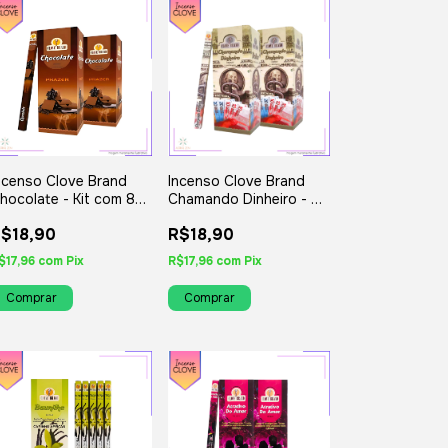
ncenso Clove Brand
Incenso Clove Brand
hocolate - Kit com 8
Chamando Dinheiro - Kit
guais ou Variados
com 8 Iguais ou
$18,90
R$18,90
Variados
$17,96
com
Pix
R$17,96
com
Pix