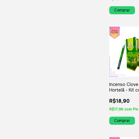
Incenso Clove
Hortelã - Kit 
Iguais ou Var
R$18,90
R$17,96
com
Pix