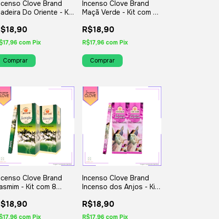
ncenso Clove Brand
Incenso Clove Brand
adeira Do Oriente - Kit
Maçã Verde - Kit com 8
om 8 Iguais ou
Iguais ou Variados
$18,90
R$18,90
ariados
$17,96
com
Pix
R$17,96
com
Pix
ncenso Clove Brand
Incenso Clove Brand
asmim - Kit com 8
Incenso dos Anjos - Kit
guais ou Variados
com 8 Iguais ou
$18,90
R$18,90
Variados
$17,96
com
Pix
R$17,96
com
Pix