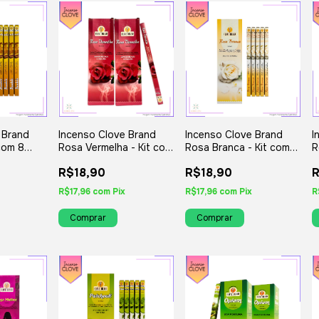
 Brand
Incenso Clove Brand
Incenso Clove Brand
I
 com 8
Rosa Vermelha - Kit com
Rosa Branca - Kit com 8
R
iados
8 Iguais ou Variados
Iguais ou Variados
8
R$18,90
R$18,90
R
R$17,96
com
Pix
R$17,96
com
Pix
R