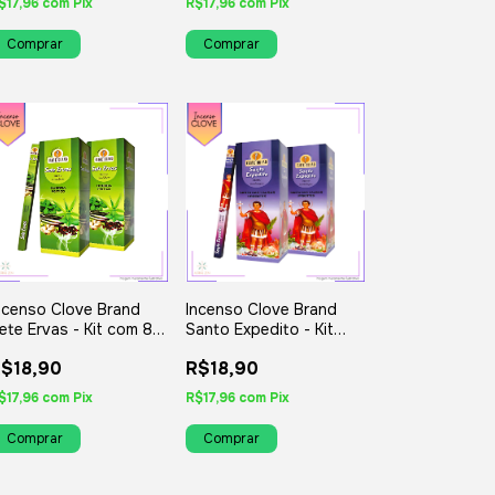
$17,96
com
Pix
R$17,96
com
Pix
ncenso Clove Brand
Incenso Clove Brand
ete Ervas - Kit com 8
Santo Expedito - Kit
guais ou Variados
com 8 Iguais ou
$18,90
R$18,90
Variados
$17,96
com
Pix
R$17,96
com
Pix