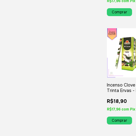
R$17,96
com
Pix
Incenso Clove
Trinta Ervas -
Iguais ou Var
R$18,90
R$17,96
com
Pix