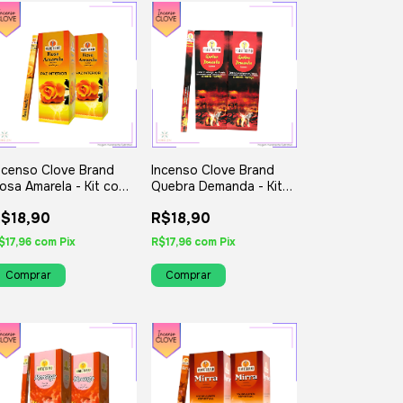
ncenso Clove Brand
Incenso Clove Brand
osa Amarela - Kit com
Quebra Demanda - Kit
 Iguais ou Variados
com 8 Iguais ou
$18,90
R$18,90
Variados
$17,96
com
Pix
R$17,96
com
Pix