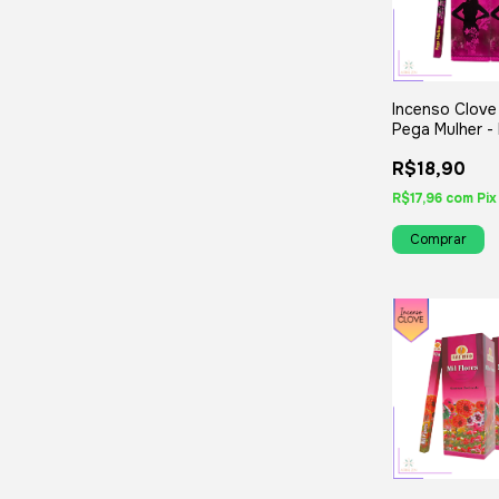
Incenso Clove
Pega Mulher - 
Iguais ou Var
R$18,90
R$17,96
com
Pix