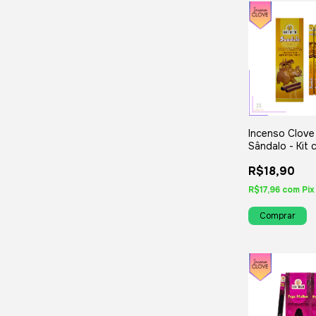
Incenso Clove
Sândalo - Kit
Iguais ou Var
R$18,90
R$17,96
com
Pix