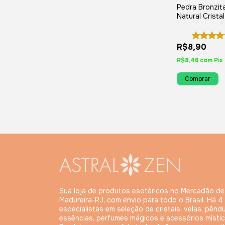
Pedra Bronzit
Natural Crista
Proteção, For
Autoconfianç
R$8,90
R$8,46
com
Pix
Sua loja de produtos esotéricos no Mercadão de
Madureira-RJ, com envio para todo o Brasil. Há 4
especialistas em seleção de cristais, velas, pêndu
essências, perfumes mágicos e acessórios místic