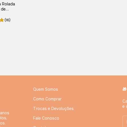
a Rolada
l de
ça e
a
(16)
Quem Somos
🎁
Como Comprar
Ca
e 
Trocas e Devoluções
 anos
los,
Fale Conosco
os.