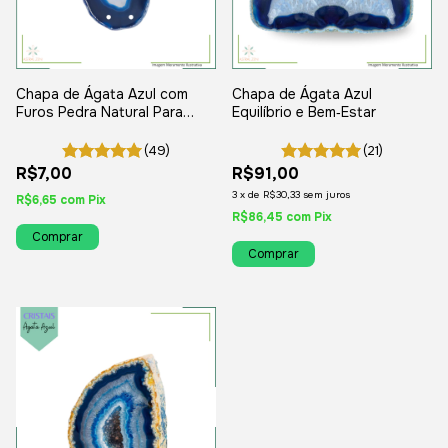
Chapa de Ágata Azul com
Chapa de Ágata Azul
Furos Pedra Natural Para
Equilíbrio e Bem‑Estar
Pingente e Artesanato
(49)
(21)
R$7,00
R$91,00
3
x
de
R$30,33
sem juros
R$6,65
com
Pix
R$86,45
com
Pix