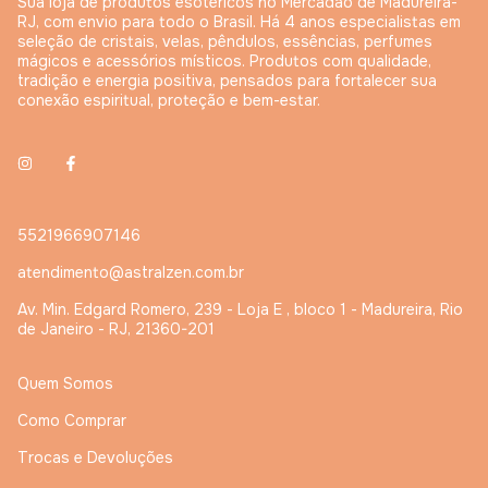
Sua loja de produtos esotéricos no Mercadão de Madureira-
RJ, com envio para todo o Brasil. Há 4 anos especialistas em
seleção de cristais, velas, pêndulos, essências, perfumes
mágicos e acessórios místicos. Produtos com qualidade,
tradição e energia positiva, pensados para fortalecer sua
conexão espiritual, proteção e bem-estar.
5521966907146
atendimento@astralzen.com.br
Av. Min. Edgard Romero, 239 - Loja E , bloco 1 - Madureira, Rio
de Janeiro - RJ, 21360-201
Quem Somos
Como Comprar
Trocas e Devoluções