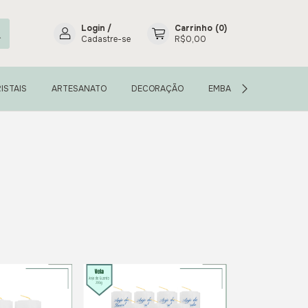
Login
/
Carrinho
(
0
)
Cadastre-se
R$0,00
ISTAIS
ARTESANATO
DECORAÇÃO
EMBALAGENS
INC