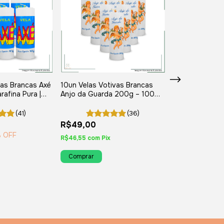
vas Brancas Axé
10un Velas Votivas Brancas
Frasco Para Gl
afina Pura |
Anjo da Guarda 200g – 100%
Vidro Transpa
Dias
Parafina Pura | Duração até 6
Tampa Branca
R$189,00
Dias
(41)
(36)
6
x
de
R$31,50
sem j
R$49,00
R$179,55
com
Pi
 OFF
R$46,55
com
Pix