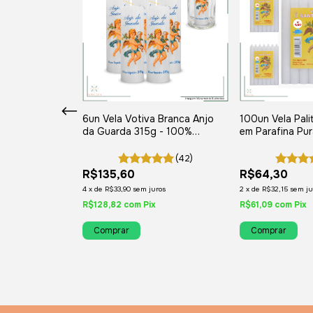
um Acqua Men
6un Vela Votiva Branca Anjo
100un Vela Pali
 Perfumaria
da Guarda 315g - 100%
em Parafina Pur
ulina
Parafina Pura 7/8 dias + Brinde
(42)
 OFF
R$135,60
R$64,30
4
x
de
R$33,90
sem juros
2
x
de
R$32,15
sem ju
R$128,82
com
Pix
R$61,09
com
Pix