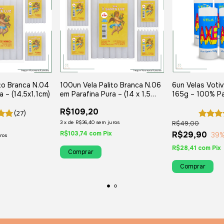
to Branca N.04
100un Vela Palito Branca N.06
6un Velas Voti
a – (14,5x1,1cm)
em Parafina Pura – (14 x 1,5
165g – 100% Par
cm.)
Duração até 5 
R$109,20
(27)
3
x
de
R$36,40
sem juros
R$49,00
R$103,74
com
Pix
R$29,90
39
%
ros
R$28,41
com
Pix