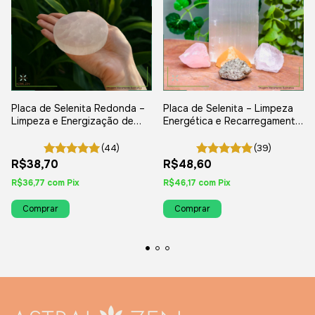
Placa de Selenita Redonda –
Placa de Selenita – Limpeza
Limpeza e Energização de
Energética e Recarregamento
Cristais e Proteção .
de Cristais
(44)
(39)
R$38,70
R$48,60
R$36,77
com
Pix
R$46,17
com
Pix