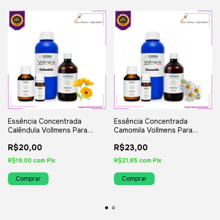
Essência Concentrada
Essência Concentrada
Calêndula Vollmens Para
Camomila Vollmens Para
Aromatizador - Velas -
Aromatizador - Velas -
R$20,00
R$23,00
Sabonetes - Perfumes
Sabonetes - Perfumes
R$19,00
com
Pix
R$21,85
com
Pix
Comprar
Comprar